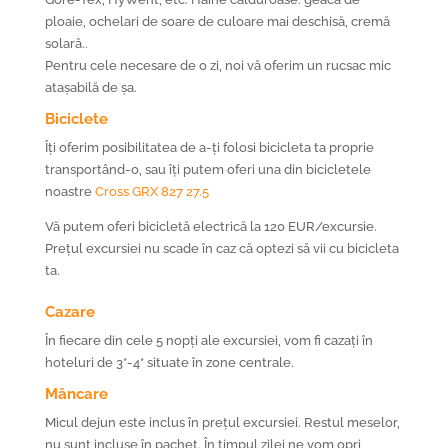
ploaie, ochelari de soare de culoare mai deschisă, cremă
solară..
Pentru cele necesare de o zi, noi vă oferim un rucsac mic
atașabilă de șa.
Biciclete
Îți oferim posibilitatea de a-ți folosi bicicleta ta proprie
transportând-o, sau îți putem oferi una din bicicletele
noastre
Cross GRX 827 27.5
Vă putem oferi bicicletă electrică la 120 EUR/excursie.
Prețul excursiei nu scade în caz că optezi să vii cu bicicleta
ta.
Cazare
În fiecare din cele 5 nopți ale excursiei, vom fi cazați în
hoteluri de 3*-4* situate în zone centrale.
Mâncare
Micul dejun este inclus în prețul excursiei. Restul meselor,
nu sunt incluse în pachet. În timpul zilei ne vom opri