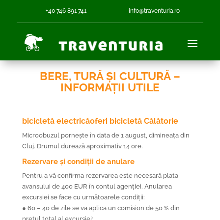
+40 746 891 741
info@traventuria.ro
BERE, TURĂ ȘI CULTURĂ –
INFORMAȚII UTILE
bicicletă electricăoferi bicicletă Călătorie
Microobuzul pornește în data de 1 august, dimineața din
Cluj. Drumul durează aproximativ 14 ore.
Rezervare și condiții de anulare
Pentru a vă confirma rezervarea este necesară plata
avansului de 400 EUR în contul agenției. Anularea
excursiei se face cu următoarele condiții:
● 60 – 40 de zile se va aplica un comision de 50 % din
prețul total al excursiei;