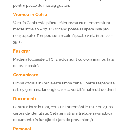
pentru pauze de masă și gustări.
Vremea în Cehia
Vara, în Cehia este plăcut călduroasă cu o temperatură
medie între 20 – 27 °C. Oricând poate să apară însă ploi
neașteptate. Temperatura maximă poate varia între 30 –
35 °C.
Fus orar
Madeira folosește UTC +1, adică sunt cu o oră înainte, față
de ora noastră
Comunicare
Limba oficială în Cehia este limba cehă. Foarte răspândită
este și germana iar engleza este vorbită mai mult de tineri.
Documente
Pentru a intra în țară, cetățenilor români le este de ajuns
cartea de identitate. Cetățenii străini trebuie să-și aducă
documente în funcție de țara de proveniență.
Personal