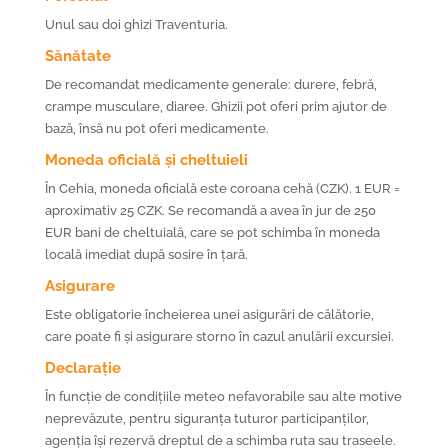
Unul sau doi ghizi Traventuria.
Sănătate
De recomandat medicamente generale: durere, febră,
crampe musculare, diaree. Ghizii pot oferi prim ajutor de
bază, însă nu pot oferi medicamente.
Moneda oficială și cheltuieli
În Cehia, moneda oficială este coroana cehă (CZK). 1 EUR =
aproximativ 25 CZK. Se recomandă a avea în jur de 250
EUR bani de cheltuială, care se pot schimba în moneda
locală imediat după sosire în țară.
Asigurare
Este obligatorie încheierea unei asigurări de călătorie,
care poate fi și asigurare storno în cazul anulării excursiei.
Declarație
În funcție de condițiile meteo nefavorabile sau alte motive
neprevăzute, pentru siguranța tuturor participanților,
agenția își rezervă dreptul de a schimba ruta sau traseele.