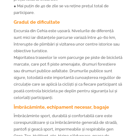
● Mai puțin de 40 de zile se va reține prețul total de
participare.
Gradul de dificultate
Excursia din Cehia este ușoară. Nivelurile de diferență
sunt mici iar distanțele parcurse variază între 40-60 km,
întrerupte de plimbări și vizitarea unor centre istorice sau
obiective turistice.
Majoritatea traseelor le vom parcurge pe piste de bicicletă
marcate, care pot fi piste amenajate, drumuri forestiere
sau drumuri publice asfaltate. Drumurile publice sunt
sigure, totodată este importantă cunoașterea regulilor de
circulație care se aplică la cicliști și ca fiecare participant să
poată controla bicicleta pe deplin pentru siguranța lui și
celorlalți participanți.
Îmbrăcăminte, echipament necesar, bagaje
Îmbrăcăminte sport, durabilă și confortabilă care este
corespunzătoare și ca îmbrăcăminte generală de stradă,
pantofi și geacă sport, impermeabile și respirabile gen
Gore-Tex, HyWent, etc. Haine călduroase. geaca de