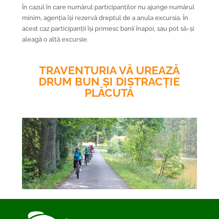
În cazul în care numărul participanților nu ajunge numărul
minim, agenția își rezervă dreptul de a anula excursia. În
acest caz participanții își primesc banii înapoi, sau pot să-și
aleagă o altă excursie.
TRAVENTURIA VĂ UREAZĂ
DRUM BUN ȘI DISTRACȚIE
PLĂCUTĂ